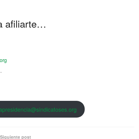
 afiliarte…
org
…
iapresidencia@sindicatoses.org
Siguiente post