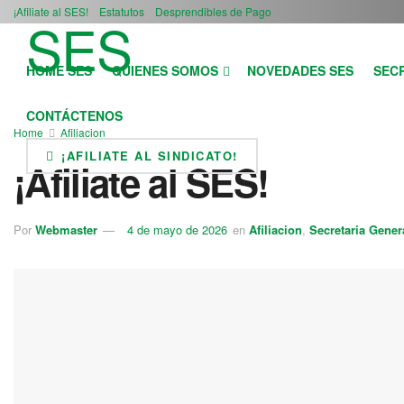
¡Afiliate al SES!
Estatutos
Desprendibles de Pago
HOME SES
QUIENES SOMOS
NOVEDADES SES
SEC
CONTÁCTENOS
Home
Afiliacion
¡AFILIATE AL SINDICATO!
¡Afiliate al SES!
Por
Webmaster
4 de mayo de 2026
en
Afiliacion
,
Secretaria Gener