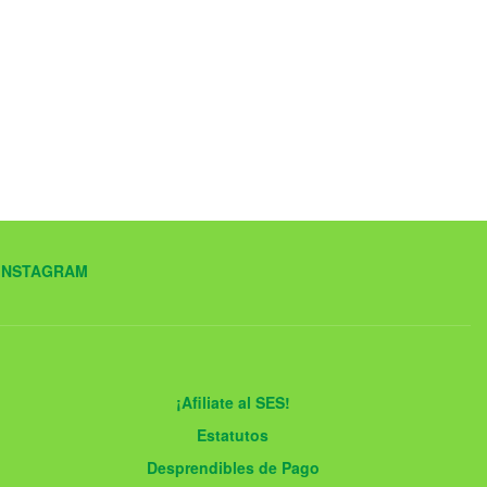
INSTAGRAM
¡Afiliate al SES!
Estatutos
Desprendibles de Pago