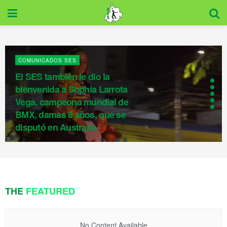
COMUNICADOS SES
El SES también le dio la
bienvenida a Sophia Larrota
Vega, campeona mundial de
BMX, damas 8 años, que se
disputó en Australia.
THE
FEATURED
No Content Available