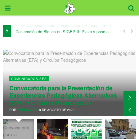
Declaración de Bienes en SIGEP II: Plazo y paso a paso para docentes
COMUNICADOS SES
Convocatoria para la Presentación de
Experiencias Pedagógicas Alternativas
(EPA) y Círculos Pedagógicos
POR
WEBMASTER
8 DE AGOSTO DE 2026