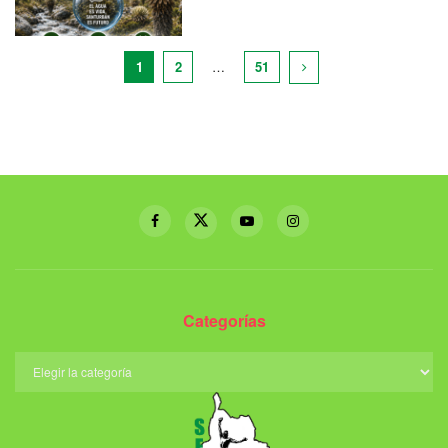
1
2
…
51
Categorías