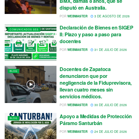
BMX, damas 8 años, que se
disputó en Australia.
POR
WEBMASTER
3 DE AGOSTO DE 2026
Declaración de Bienes en SIGEP
COMUNICADOS SES
II: Plazo y paso a paso para
docentes
POR
WEBMASTER
31 DE JULIO DE 2026
Docentes de Zapatoca
BLOG
denunciaron que por
negligencia de la Fiduprevisora,
llevan cuatro meses sin
servicios médicos.
POR
WEBMASTER
30 DE JULIO DE 2026
Apoyo a Medidas de Protección
BLOG
Páramo Santurbán
POR
WEBMASTER
24 DE JULIO DE 2026