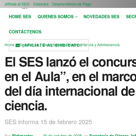
¡Afiliate al SES!
Estatutos
Desprendibles de Pago
HOME SES
QUIENES SOMOS
NOVEDADES SES
SEC
CONTÁCTENOS
Home
Secretarias
Secretaría de Género, Infancia y Adolescencia
¡AFILIATE AL SINDICATO!
El SES lanzó el concurs
en el Aula”, en el mar
del día internacional de
ciencia.
SES informa 15 de febrero 2025
Por
Webmaster
20 de octubre de 2025
en
Secretaría de Género, In