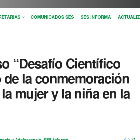
RETARIAS
COMUNICADOS SES
SES INFORMA
ACTUALIZ
o “Desafío Científico
co de la conmemoración
 la mujer y la niña en la
0
fancia y Adolescencia
,
SES Informa