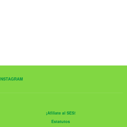
INSTAGRAM
¡Afiliate al SES!
Estatutos