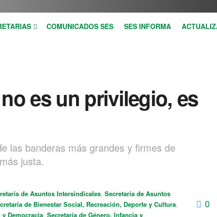
RETARIAS
COMUNICADOS SES
SES INFORMA
ACTUALIZ
no es un privilegio, es
 de las banderas más grandes y firmes de
más justa.
retaría de Asuntos Intersindicales
,
Secretaría de Asuntos
0
cretaría de Bienestar Social, Recreación, Deporte y Cultura
,
z y Democracia
,
Secretaría de Género, Infancia y