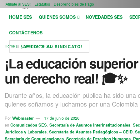
¡Afiliate al SES!
Estatutos
Desprendibles de Pago
HOME SES
QUIENES SOMOS
NOVEDADES SES
SEC
CONTÁCTENOS
Home
Comunicados SES
¡AFILIATE AL SINDICATO!
¡La educación superior 
un derecho real! 🎓✨
Durante años, la educación pública ha sido una
quienes soñamos y luchamos por una Colombia 
Por
Webmaster
17 de junio de 2026
en
Comunicados SES
,
Secretaría de Asuntos Interinstitucionales
,
Sec
Jurídicos y Laborales
,
Secretaría de Asuntos Pedagógicos – CEID
,
Se
Secretaría de Comunicaciones
,
Secretaría de Derechos Humanos, Pa