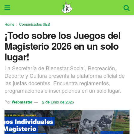
Home
Comunicados SES
¡Todo sobre los Juegos del
Magisterio 2026 en un solo
lugar!
La Secretaría de Bienestar Social, Recreación,
Deporte y Cultura presenta la plataforma oficial de
las justas docentes. Encuentra reglamentos,
programaciones e inscripciones en un solo lugar.
Por
Webmaster
2 de junio de 2026