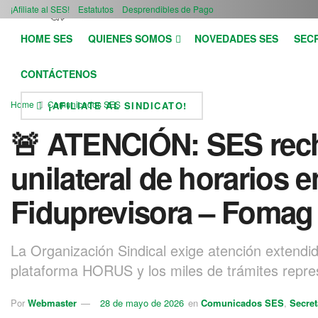
¡Afiliate al SES!
Estatutos
Desprendibles de Pago
HOME SES
QUIENES SOMOS
NOVEDADES SES
SEC
CONTÁCTENOS
Home
Comunicados SES
¡AFILIATE AL SINDICATO!
🚨 ATENCIÓN: SES rech
unilateral de horarios e
Fiduprevisora – Foma
La Organización Sindical exige atención extendid
plataforma HORUS y los miles de trámites repre
Por
Webmaster
28 de mayo de 2026
en
Comunicados SES
,
Secret