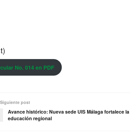
t)
rcular No. 014 en PDF
Siguiente post
Avance histórico: Nueva sede UIS Málaga fortalece la
educación regional