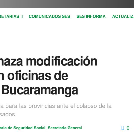
RETARIAS
COMUNICADOS SES
SES INFORMA
ACTUALIZ
aza modificación
n oficinas de
g Bucaramanga
a para las provincias ante el colapso de la
sados.
0
aria de Seguridad Social
,
Secretaria General