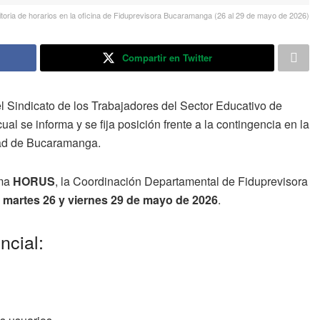
itoria de horarios en la oficina de Fiduprevisora Bucaramanga (26 al 29 de mayo de 2026)
Compartir en Twitter
l Sindicato de los Trabajadores del Sector Educativo de
cual se informa y se fija posición frente a la contingencia en la
udad de Bucaramanga
.
rma
HORUS
, la Coordinación Departamental de Fiduprevisora
s
martes 26 y viernes 29 de mayo de 2026
.
ncial:
.