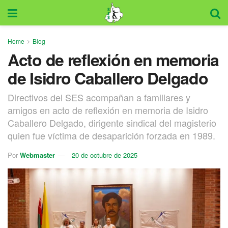
Home
Blog
Acto de reflexión en memoria
de Isidro Caballero Delgado
Directivos del SES acompañan a familiares y
amigos en acto de reflexión en memoria de Isidro
Caballero Delgado, dirigente sindical del magisterio
quien fue víctima de desaparición forzada en 1989.
Por
Webmaster
20 de octubre de 2025