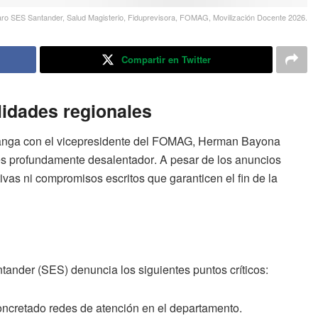
ro SES Santander, Salud Magisterio, Fiduprevisora, FOMAG, Movilización Docente 2026.
Compartir en Twitter
lidades regionales
manga con el vicepresidente del FOMAG, Herman Bayona
 es profundamente desalentador
. A pesar de los anuncios
ivas ni compromisos escritos que garanticen el fin de la
tander (SES) denuncia los siguientes puntos críticos
:
ncretado redes de atención en el departamento.