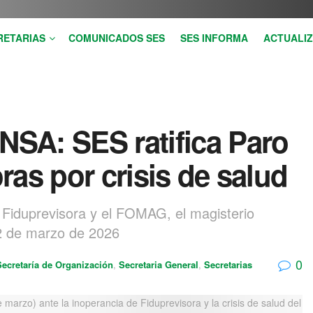
RETARIAS
COMUNICADOS SES
SES INFORMA
ACTUALIZ
A: SES ratifica Paro
as por crisis de salud
la Fiduprevisora y el FOMAG, el magisterio
12 de marzo de 2026
0
Secretaría de Organización
,
Secretaria General
,
Secretarias