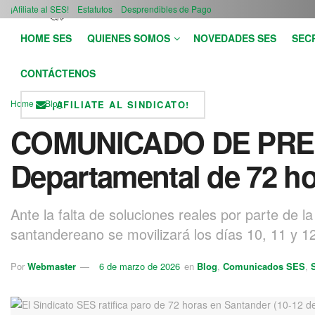
¡Afiliate al SES!
Estatutos
Desprendibles de Pago
HOME SES
QUIENES SOMOS
NOVEDADES SES
SEC
CONTÁCTENOS
Home
Blog
¡AFILIATE AL SINDICATO!
COMUNICADO DE PRENS
Departamental de 72 hor
Ante la falta de soluciones reales por parte de 
santandereano se movilizará los días 10, 11 y 
Por
Webmaster
6 de marzo de 2026
en
Blog
,
Comunicados SES
,