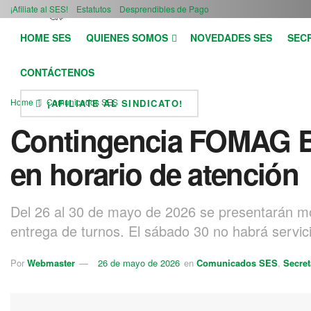
¡Afiliate al SES!
Estatutos
Desprendibles de Pago
HOME SES
QUIENES SOMOS
NOVEDADES SES
SEC
CONTÁCTENOS
Home
Comunicados SES
¡AFILIATE AL SINDICATO!
Contingencia FOMAG B
en horario de atención
Del 26 al 30 de mayo de 2026 se presentarán mod
entrega de turnos. El sábado 30 no habrá servici
Por
Webmaster
26 de mayo de 2026
en
Comunicados SES
,
Secret