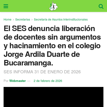
Home
Secretarias
Secretaría de Asuntos Interinstitucionales
El SES denuncia liberación
de docentes sin argumentos
y hacinamiento en el colegio
Jorge Ardila Duarte de
Bucaramanga.
SES INFORMA 31 DE ENERO DE 2026
Por
Webmaster
2 de febrero de 2026