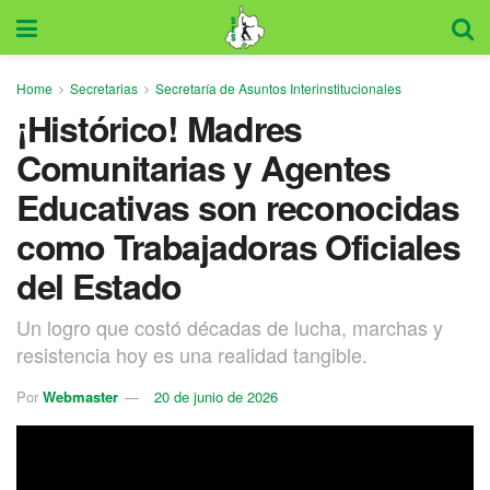
Home
Secretarias
Secretaría de Asuntos Interinstitucionales
¡Histórico! Madres
Comunitarias y Agentes
Educativas son reconocidas
como Trabajadoras Oficiales
del Estado
Un logro que costó décadas de lucha, marchas y
resistencia hoy es una realidad tangible.
Por
Webmaster
20 de junio de 2026