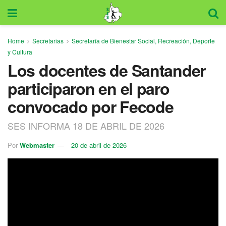
Home
Secretarias
Secretaría de Bienestar Social, Recreación, Deporte
y Cultura
Los docentes de Santander
participaron en el paro
convocado por Fecode
SES INFORMA 18 DE ABRIL DE 2026
Por
Webmaster
20 de abril de 2026