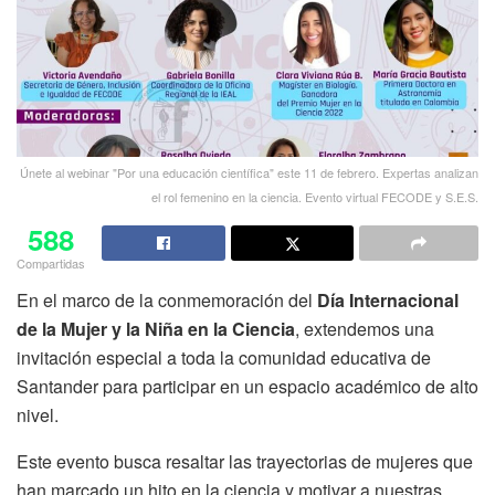
Únete al webinar "Por una educación científica" este 11 de febrero. Expertas analizan
el rol femenino en la ciencia. Evento virtual FECODE y S.E.S.
588
Compartidas
En el marco de la conmemoración del
Día Internacional
de la Mujer y la Niña en la Ciencia
, extendemos una
invitación especial a toda la comunidad educativa de
Santander para participar en un espacio académico de alto
nivel
.
Este evento busca resaltar las trayectorias de mujeres que
han marcado un hito en la ciencia y motivar a nuestras