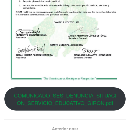
COMUNICADO_SES_DENUNCIA_SITUACI
ON_SERVICIO_EDUCATIVO_GIRON.pdf
Anterior post