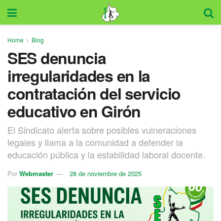
Home
Blog
SES denuncia
irregularidades en la
contratación del servicio
educativo en Girón
El Sindicato alerta sobre posibles vulneraciones
legales y llama a la comunidad a defender la
educación pública y la estabilidad laboral docente.
Por
Webmaster
28 de noviembre de 2025