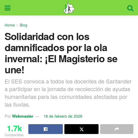
Home
Blog
Solidaridad con los
damnificados por la ola
invernal: ¡El Magisterio se
une!
El SES convoca a todos los docentes de Santander
a participar en la jornada de recolección de ayudas
humanitarias para las comunidades afectadas por
las lluvias.
Por
Webmaster
18 de febrero de 2026
1.7k
Compartidas