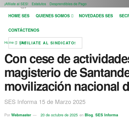
¡Afiliate al SES!
Estatutos
Desprendibles de Pago
HOME SES
QUIENES SOMOS
NOVEDADES SES
SEC
CONTÁCTENOS
Home
Blog
¡AFILIATE AL SINDICATO!
Con cese de actividades
magisterio de Santander
movilización nacional 
SES Informa 15 de Marzo 2025
Por
Webmaster
20 de octubre de 2025
en
Blog
,
SES Informa