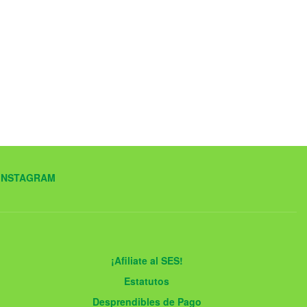
INSTAGRAM
¡Afiliate al SES!
Estatutos
Desprendibles de Pago