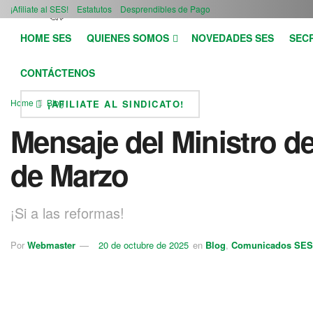
¡Afiliate al SES!
Estatutos
Desprendibles de Pago
HOME SES
QUIENES SOMOS
NOVEDADES SES
SEC
CONTÁCTENOS
Home
Blog
¡AFILIATE AL SINDICATO!
Mensaje del Ministro d
de Marzo
¡Si a las reformas!
Por
Webmaster
20 de octubre de 2025
en
Blog
,
Comunicados SES