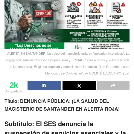
¡ALERTA EN SANTANDER! La salud del magisterio está en "cuidados intensivos". La
negligencia administrativa de Fiduprevisora y FOMAG cierra puertas y vulnera la vida
de los maestros. Exigimos dignidad y cumplimiento inmediato. "Los Derechos no se
Mendigan, se Conquistan". — COMITÉ EJECUTIVO SES.
2k
Compartidas
Título: DENUNCIA PÚBLICA: ¡LA SALUD DEL
MAGISTERIO DE SANTANDER EN ALERTA ROJA!
Subtítulo: El SES denuncia la
suspensión de servicios esenciales y la