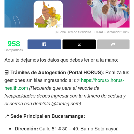
¡Nueva Red de Servicios FOMAG Santander 2026!
958
Compartidas
Aquí te dejamos los datos que debes tener a la mano:
💻
Trámites de Autogestión (Portal HORUS):
Realiza tus
gestiones sin filas ingresando a: 👉
https://horus2.horus-
health.com
(Recuerda que para el reporte de
incapacidades debes ingresar con tu número de cédula y
el correo con dominio @fomag.com)
.
📍
Sede Principal en Bucaramanga:
Dirección:
Calle 51 # 30 – 49, Barrio Sotomayor.